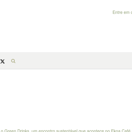
Entre em 
o Green Drinks, um encontro sustentável que acontece no Ekoa Café