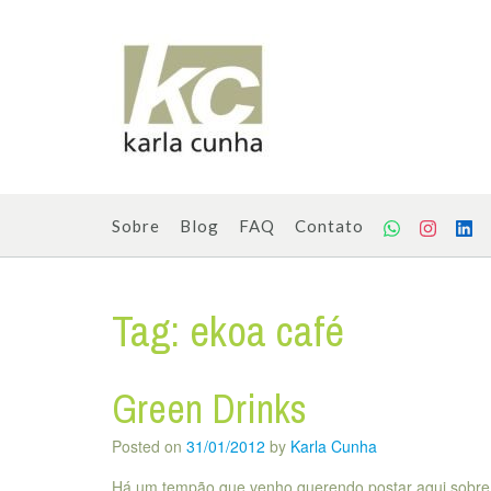
Skip
to
content
Sobre
Blog
FAQ
Contato
Tag:
ekoa café
Green Drinks
Posted on
31/01/2012
by
Karla Cunha
Há um tempão que venho querendo postar aqui sobre 