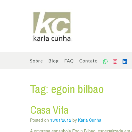
Skip
to
content
Sobre
Blog
FAQ
Contato
Tag:
egoin bilbao
Casa Vita
Posted on
13/01/2012
by
Karla Cunha
A empresa espanhola Egoin Bilbao, especializada em 