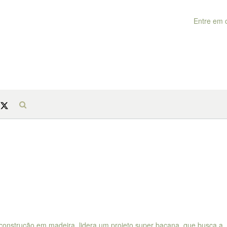
Entre em 
construção em madeira, lidera um projeto super bacana, que busca a