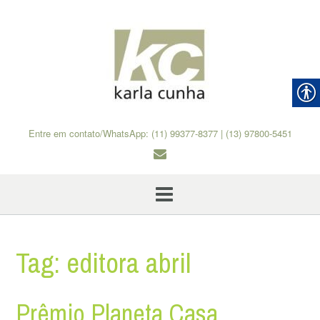
Skip
to
content
Entre em contato/WhatsApp: (11) 99377-8377 | (13) 97800-5451
Tag:
editora abril
Prêmio Planeta Casa