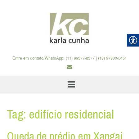
Skip
to
content
Entre em contato/WhatsApp: (11) 99377-8377 | (13) 97800-5451
Tag:
edifício residencial
Queda de prédio em Xangai