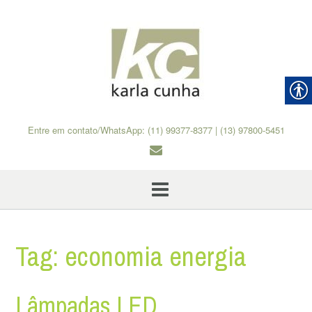
Skip
to
content
Entre em contato/WhatsApp: (11) 99377-8377 | (13) 97800-5451
Tag:
economia energia
Lâmpadas LED