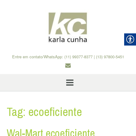
Skip
to
content
Entre em contato/WhatsApp: (11) 99377-8377 | (13) 97800-5451
Tag:
ecoeficiente
Wal-Mart ecoeficiente