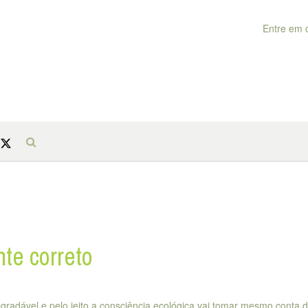
Entre em 
te correto
radável e pelo jeito a consciência ecológica vai tomar mesmo conta 