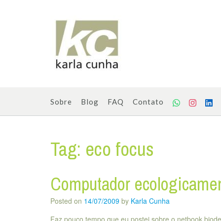
Skip
to
content
Sobre
Blog
FAQ
Contato
Tag:
eco focus
Computador ecologicamen
Posted on
14/07/2009
by
Karla Cunha
Faz pouco tempo que eu postei sobre o netbook biodeg