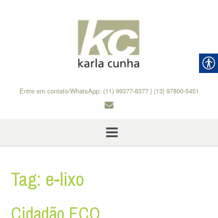
Skip
to
content
Entre em contato/WhatsApp: (11) 99377-8377 | (13) 97800-5451
Tag:
e-lixo
Cidadão ECO