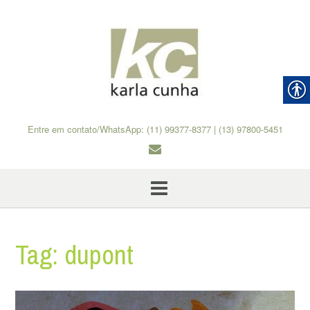
Skip
to
content
Entre em contato/WhatsApp: (11) 99377-8377 | (13) 97800-5451
Tag:
dupont