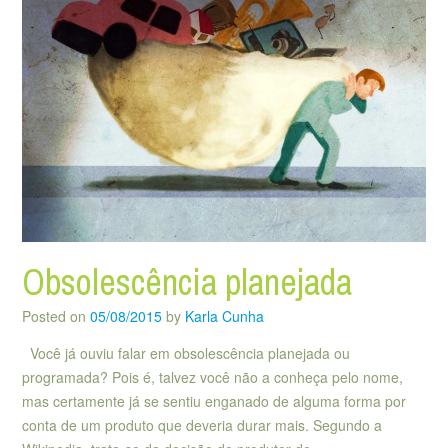
Obsolescência planejada
Posted on
05/08/2015
by
Karla Cunha
Você já ouviu falar em obsolescência planejada ou
programada? Pois é, talvez você não a conheça pelo nome,
mas certamente já se sentiu enganado de alguma forma por
conta de um produto que deveria durar mais. Segundo a