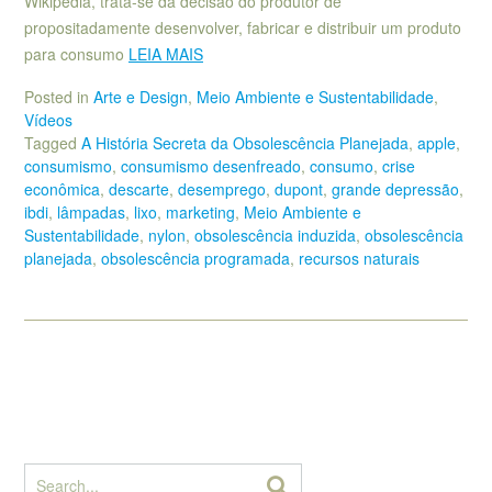
Wikipedia, trata-se da decisão do produtor de
propositadamente desenvolver, fabricar e distribuir um produto
para consumo
LEIA MAIS
Posted in
Arte e Design
,
Meio Ambiente e Sustentabilidade
,
Vídeos
Tagged
A História Secreta da Obsolescência Planejada
,
apple
,
consumismo
,
consumismo desenfreado
,
consumo
,
crise
econômica
,
descarte
,
desemprego
,
dupont
,
grande depressão
,
ibdi
,
lâmpadas
,
lixo
,
marketing
,
Meio Ambiente e
Sustentabilidade
,
nylon
,
obsolescência induzida
,
obsolescência
planejada
,
obsolescência programada
,
recursos naturais