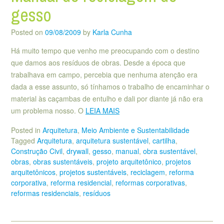
gesso
Posted on
09/08/2009
by
Karla Cunha
Há muito tempo que venho me preocupando com o destino
que damos aos resíduos de obras. Desde a época que
trabalhava em campo, percebia que nenhuma atenção era
dada a esse assunto, só tínhamos o trabalho de encaminhar o
material às caçambas de entulho e dali por diante já não era
um problema nosso. O
LEIA MAIS
Posted in
Arquitetura
,
Meio Ambiente e Sustentabilidade
Tagged
Arquitetura
,
arquitetura sustentável
,
cartilha
,
Construção Civil
,
drywall
,
gesso
,
manual
,
obra sustentável
,
obras
,
obras sustentáveis
,
projeto arquitetônico
,
projetos
arquitetônicos
,
projetos sustentáveis
,
reciclagem
,
reforma
corporativa
,
reforma residencial
,
reformas corporativas
,
reformas residenciais
,
resíduos