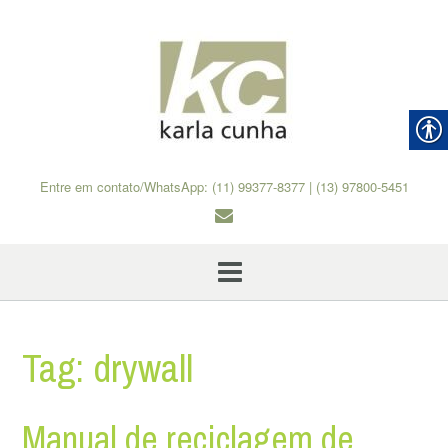
Skip
to
content
Entre em contato/WhatsApp: (11) 99377-8377 | (13) 97800-5451
Tag:
drywall
Manual de reciclagem de