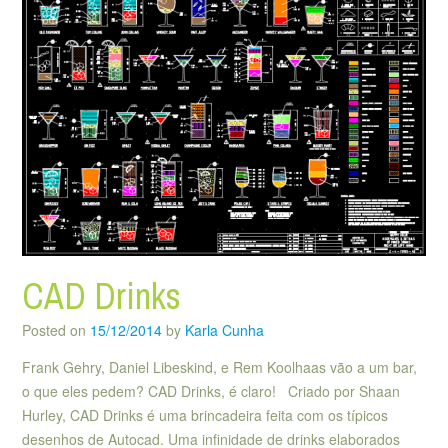
CAD Drinks
Posted on
15/12/2014
by
Karla Cunha
Frank Gehry, Daniel Libeskind, e Rem Koolhaas vão a um bar,
o que eles pedem? CAD Drinks, é claro! Criado por Shaan
Hurley, CAD Drinks é uma brincadeira feita com os típicos
desenhos de Autocad. Uma infinidade de drinks elaborados