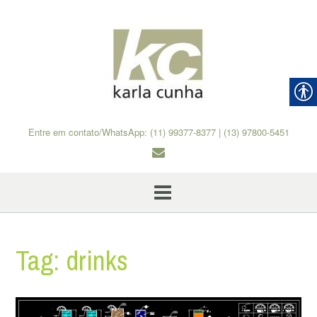
Skip
to
content
Entre em contato/WhatsApp: (11) 99377-8377 | (13) 97800-5451
Tag:
drinks