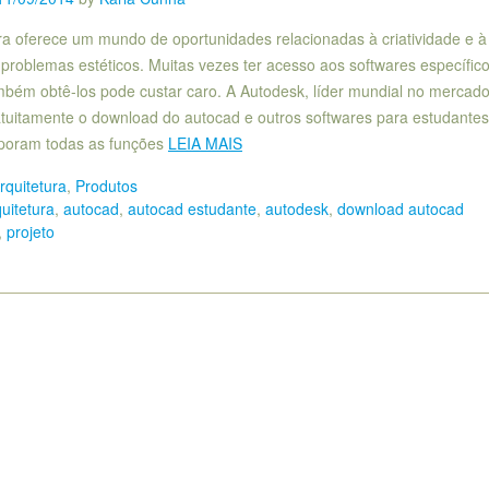
ura oferece um mundo de oportunidades relacionadas à criatividade e à
problemas estéticos. Muitas vezes ter acesso aos softwares específic
ambém obtê-los pode custar caro. A Autodesk, líder mundial no mercado
atuitamente o download do autocad e outros softwares para estudantes
rporam todas as funções
LEIA MAIS
rquitetura
,
Produtos
uitetura
,
autocad
,
autocad estudante
,
autodesk
,
download autocad
,
projeto