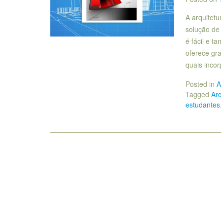
A arquitet
solução de 
é fácil e t
oferece gr
quais inco
Posted in
A
Tagged
Arq
estudantes