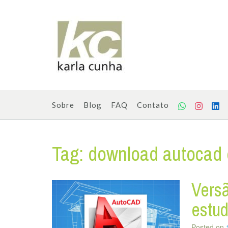
Skip
to
content
Sobre
Blog
FAQ
Contato
Tag:
download autocad 
Versã
estu
Posted on