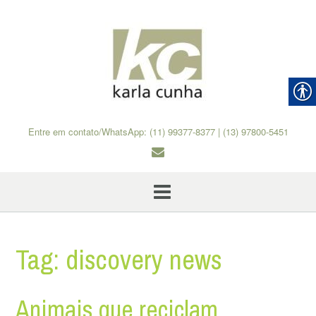
Skip
to
content
Entre em contato/WhatsApp: (11) 99377-8377 | (13) 97800-5451
Tag:
discovery news
Animais que reciclam