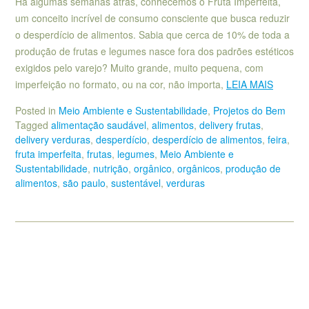
Há algumas semanas atrás, conhecemos o Fruta Imperfeita,
um conceito incrível de consumo consciente que busca reduzir
o desperdício de alimentos. Sabia que cerca de 10% de toda a
produção de frutas e legumes nasce fora dos padrões estéticos
exigidos pelo varejo? Muito grande, muito pequena, com
imperfeição no formato, ou na cor, não importa,
LEIA MAIS
Posted in
Meio Ambiente e Sustentabilidade
,
Projetos do Bem
Tagged
alimentação saudável
,
alimentos
,
delivery frutas
,
delivery verduras
,
desperdício
,
desperdício de alimentos
,
feira
,
fruta imperfeita
,
frutas
,
legumes
,
Meio Ambiente e
Sustentabilidade
,
nutrição
,
orgânico
,
orgânicos
,
produção de
alimentos
,
são paulo
,
sustentável
,
verduras