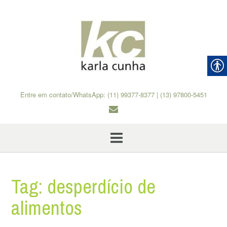
Skip
to
content
Entre em contato/WhatsApp: (11) 99377-8377 | (13) 97800-5451
Tag:
desperdício de
alimentos