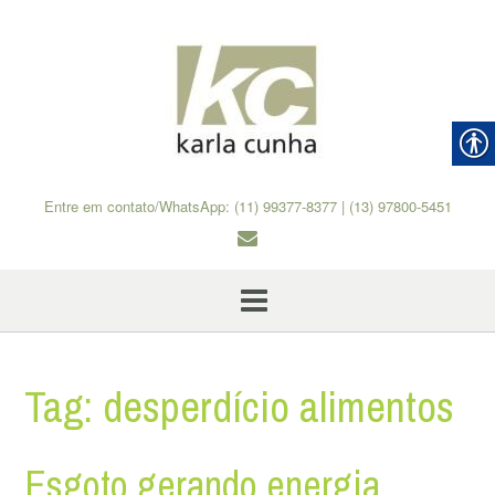
Skip
to
content
Entre em contato/WhatsApp: (11) 99377-8377 | (13) 97800-5451
Tag:
desperdício alimentos
Esgoto gerando energia