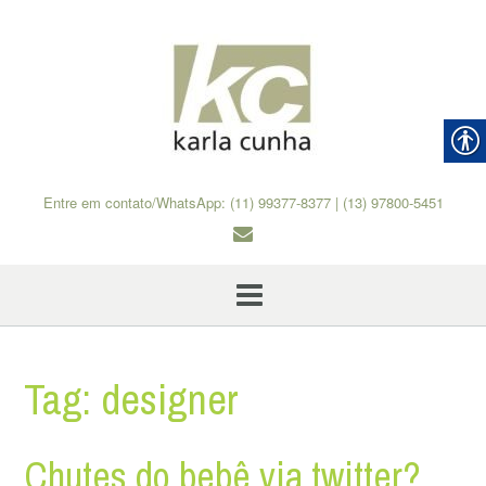
Skip
to
content
Entre em contato/WhatsApp: (11) 99377-8377 | (13) 97800-5451
Tag:
designer
Chutes do bebê via twitter?