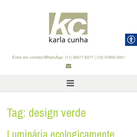
Skip
to
content
Entre em contato/WhatsApp: (11) 99377-8377 | (13) 97800-5451
Tag:
design verde
Luminária ecologicamente