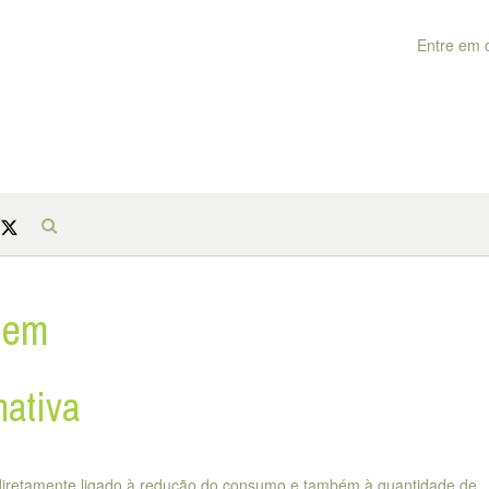
Entre em 
gem
nativa
á diretamente ligado à redução do consumo e também à quantidade de