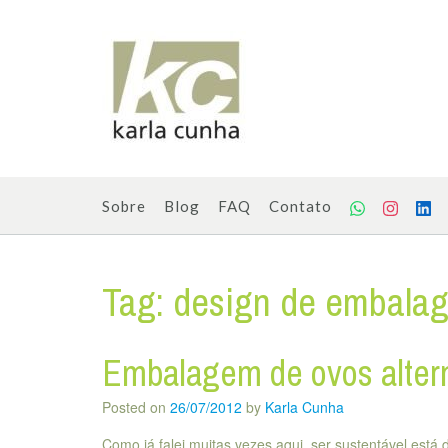
Skip
to
content
Sobre
Blog
FAQ
Contato
Tag:
design de embala
Embalagem de ovos alter
Posted on
26/07/2012
by
Karla Cunha
Como já falei muitas vezes aqui, ser sustentável est