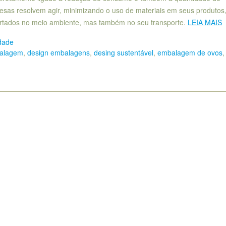
as resolvem agir, minimizando o uso de materiais em seus produtos,
rtados no meio ambiente, mas também no seu transporte.
LEIA MAIS
dade
balagem
,
design embalagens
,
desing sustentável
,
embalagem de ovos
,