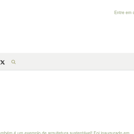
Entre em 
 também é um exemplo de arquitetura sustentável! Foi inaugurado em