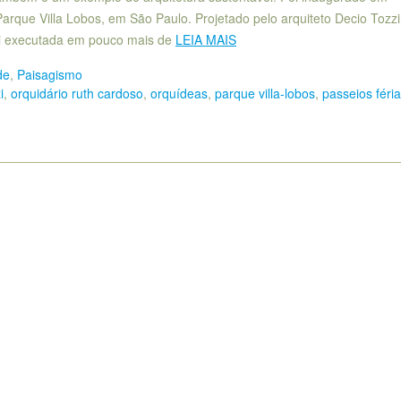
rque Villa Lobos, em São Paulo. Projetado pelo arquiteto Decio Tozzi
oi executada em pouco mais de
LEIA MAIS
de
,
Paisagismo
i
,
orquidário ruth cardoso
,
orquídeas
,
parque villa-lobos
,
passeios féri