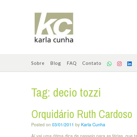
Skip
to
content
Sobre
Blog
FAQ
Contato
Tag:
decio tozzi
Orquidário Ruth Cardoso
Posted on
03/01/2011
by
Karla Cunha
Aí vai uma ótima dica de passeio para as férias, que