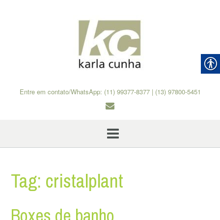
Skip
to
content
Entre em contato/WhatsApp: (11) 99377-8377 | (13) 97800-5451
Tag:
cristalplant
Boxes de banho