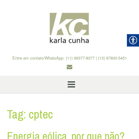
Skip
to
content
Entre em contato/WhatsApp: (11) 99377-8377 | (13) 97800-5451
Tag:
cptec
Energia eólica, por que não?