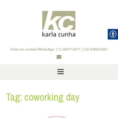
Skip
to
content
Entre em contato/WhatsApp: (11) 99377-8377 | (13) 97800-5451
Tag:
coworking day