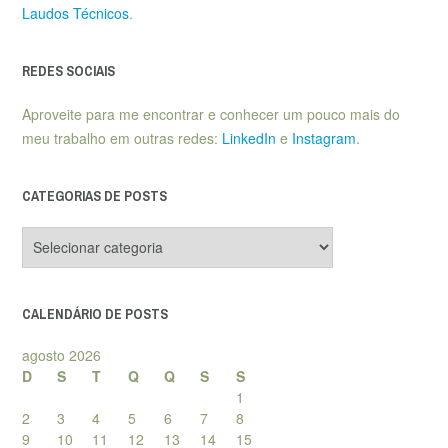
Laudos Técnicos
.
REDES SOCIAIS
Aproveite para me encontrar e conhecer um pouco mais do
meu trabalho em outras redes:
LinkedIn
e
Instagram
.
CATEGORIAS DE POSTS
Categorias
de
posts
CALENDÁRIO DE POSTS
agosto 2026
D
S
T
Q
Q
S
S
1
2
3
4
5
6
7
8
9
10
11
12
13
14
15