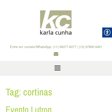
Skip
to
content
Entre em contato/WhatsApp: (11) 99377-8377 | (13) 97800-5451
Tag:
cortinas
Evento Lutron