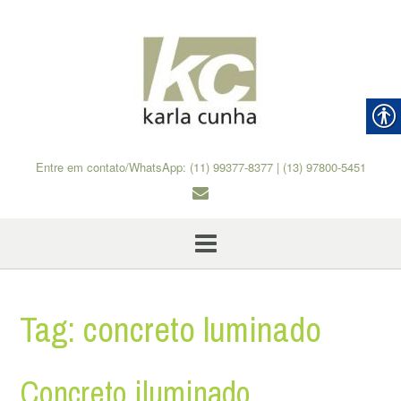
Skip
to
content
Entre em contato/WhatsApp: (11) 99377-8377 | (13) 97800-5451
Tag:
concreto luminado
Concreto iluminado