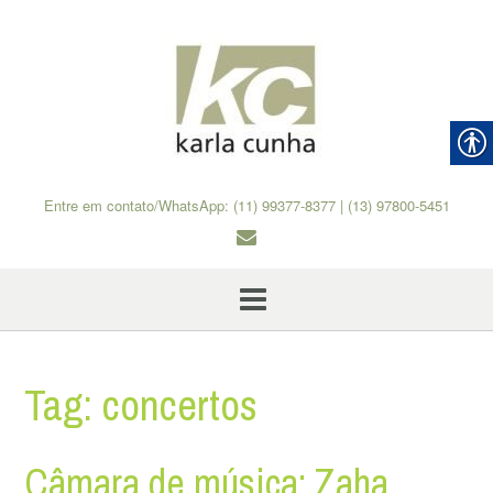
Skip
to
content
Entre em contato/WhatsApp: (11) 99377-8377 | (13) 97800-5451
Tag:
concertos
Câmara de música: Zaha