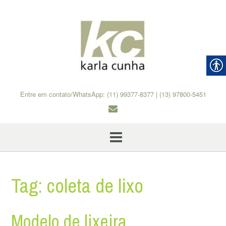
Skip
to
content
Entre em contato/WhatsApp: (11) 99377-8377 | (13) 97800-5451
Tag:
coleta de lixo
Modelo de lixeira