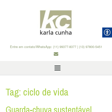
Skip
to
content
Entre em contato/WhatsApp: (11) 99377-8377 | (13) 97800-5451
Tag:
ciclo de vida
Guarda-chuva sustentável