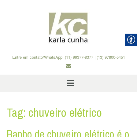
Skip
to
content
Entre em contato/WhatsApp: (11) 99377-8377 | (13) 97800-5451
Tag:
chuveiro elétrico
Banho de chuveiro elétrico é o