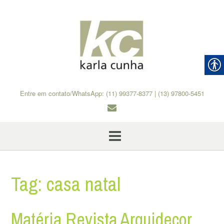
Skip
to
content
Entre em contato/WhatsApp: (11) 99377-8377 | (13) 97800-5451
Tag:
casa natal
Matéria Revista Arquidecor