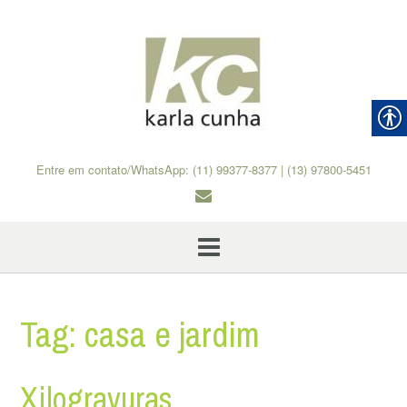
Skip
to
content
Entre em contato/WhatsApp: (11) 99377-8377 | (13) 97800-5451
Tag:
casa e jardim
Xilogravuras