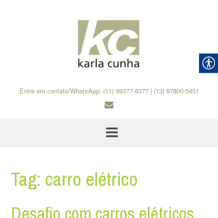
Skip
to
content
Entre em contato/WhatsApp: (11) 99377-8377 | (13) 97800-5451
Tag:
carro elétrico
Desafio com carros elétricos