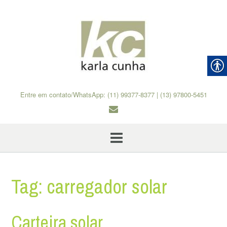
Skip
to
content
Entre em contato/WhatsApp: (11) 99377-8377 | (13) 97800-5451
Tag:
carregador solar
Carteira solar