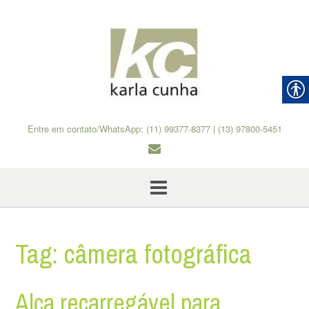
Skip
to
content
Entre em contato/WhatsApp: (11) 99377-8377 | (13) 97800-5451
Tag:
câmera fotográfica
Alça recarregável para