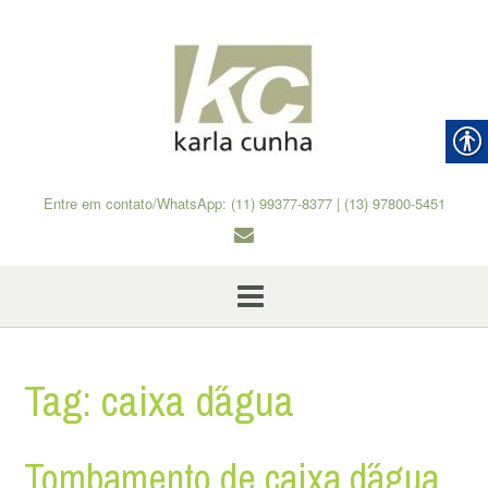
Skip
to
content
Entre em contato/WhatsApp: (11) 99377-8377 | (13) 97800-5451
Tag:
caixa d´água
Tombamento de caixa d´água