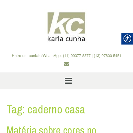
Skip
to
content
Entre em contato/WhatsApp: (11) 99377-8377 | (13) 97800-5451
Tag:
caderno casa
Matéria sobre cores no