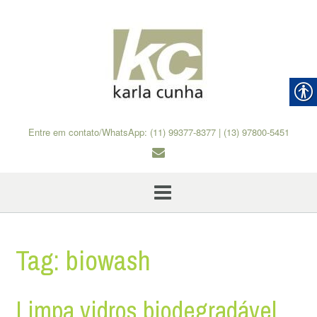
Skip
to
content
Entre em contato/WhatsApp: (11) 99377-8377 | (13) 97800-5451
Tag:
biowash
Limpa vidros biodegradável