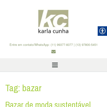
Skip
to
content
Entre em contato/WhatsApp: (11) 99377-8377 | (13) 97800-5451
Tag:
bazar
Bazar de moda sustentável