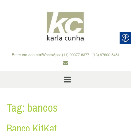
Skip
to
content
Entre em contato/WhatsApp: (11) 99377-8377 | (13) 97800-5451
Tag:
bancos
Banco KitKat