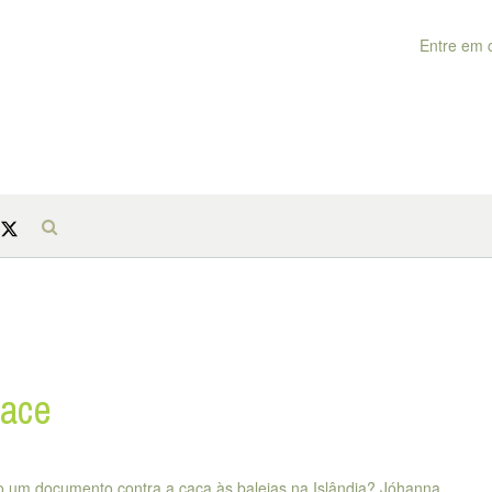
Entre em 
eace
o um documento contra a caça às baleias na Islândia? Jóhanna