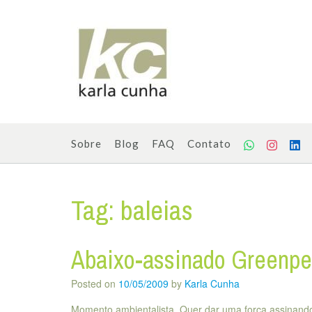
Skip
to
content
Sobre
Blog
FAQ
Contato
Tag:
baleias
Abaixo-assinado Greenp
Posted on
10/05/2009
by
Karla Cunha
Momento ambientalista. Quer dar uma força assinand