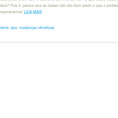
cidos? Pois é, parece que as coisas não são bem assim e que o probl
 esperávamos!
LEIA MAIS
olares
,
ipcc
,
mudanças climáticas