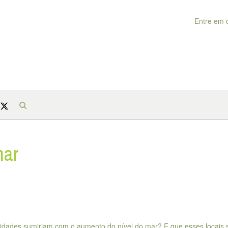
Entre em 
mar
 cidades sumiriam com o aumento do nível do mar? E que esses locais 