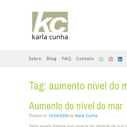
Skip
to
content
Sobre
Blog
FAQ
Contato
Tag:
aumento nível do 
Aumento do nível do mar
Posted on
14/04/2009
by
Karla Cunha
Sabe aquela história que parecia tão distante de que