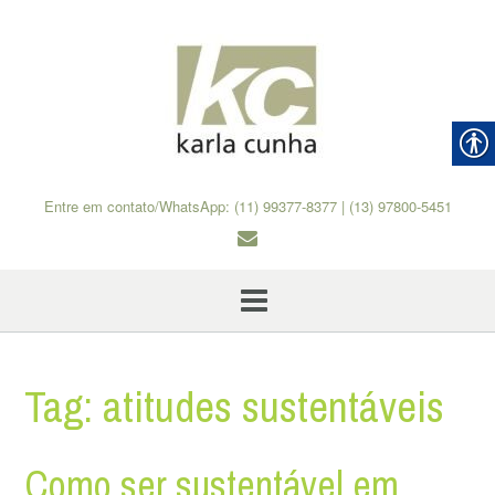
Skip
to
content
Entre em contato/WhatsApp: (11) 99377-8377 | (13) 97800-5451
Tag:
atitudes sustentáveis
Como ser sustentável em