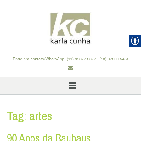
Skip
to
content
Entre em contato/WhatsApp: (11) 99377-8377 | (13) 97800-5451
Tag:
artes
90 Anos da Bauhaus