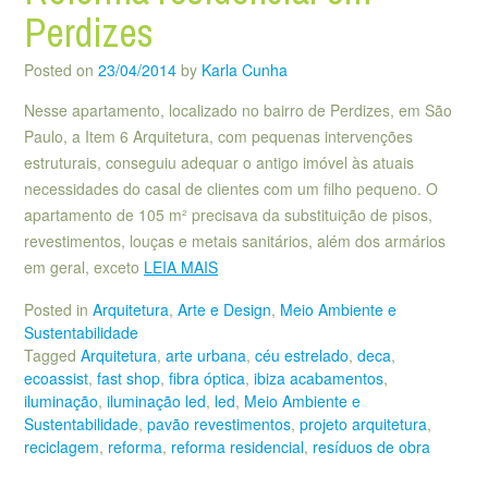
Perdizes
Posted on
23/04/2014
by
Karla Cunha
Nesse apartamento, localizado no bairro de Perdizes, em São
Paulo, a Item 6 Arquitetura, com pequenas intervenções
estruturais, conseguiu adequar o antigo imóvel às atuais
necessidades do casal de clientes com um filho pequeno. O
apartamento de 105 m² precisava da substituição de pisos,
revestimentos, louças e metais sanitários, além dos armários
em geral, exceto
LEIA MAIS
Posted in
Arquitetura
,
Arte e Design
,
Meio Ambiente e
Sustentabilidade
Tagged
Arquitetura
,
arte urbana
,
céu estrelado
,
deca
,
ecoassist
,
fast shop
,
fibra óptica
,
ibiza acabamentos
,
iluminação
,
iluminação led
,
led
,
Meio Ambiente e
Sustentabilidade
,
pavão revestimentos
,
projeto arquitetura
,
reciclagem
,
reforma
,
reforma residencial
,
resíduos de obra