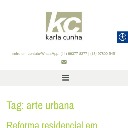
Skip
to
content
Entre em contato/WhatsApp: (11) 99377-8377 | (13) 97800-5451
Tag:
arte urbana
Reforma residencial em