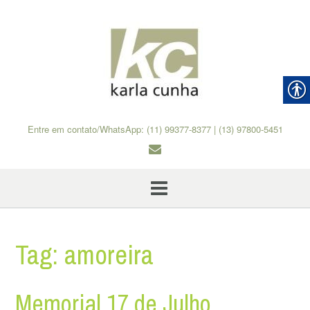
Skip
to
content
Entre em contato/WhatsApp: (11) 99377-8377 | (13) 97800-5451
Tag:
amoreira
Memorial 17 de Julho