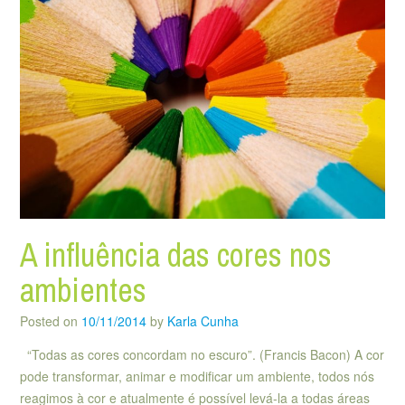
A influência das cores nos
ambientes
Posted on
10/11/2014
by
Karla Cunha
“Todas as cores concordam no escuro”. (Francis Bacon) A cor
pode transformar, animar e modificar um ambiente, todos nós
reagimos à cor e atualmente é possível levá-la a todas áreas