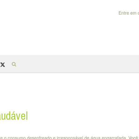
Entre em 
audável
re o consumo desenfreado e irresponsável de água engarrafada. Você