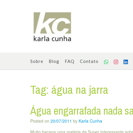
Skip
to
content
Sobre
Blog
FAQ
Contato
Tag:
água na jarra
Água engarrafada nada s
Posted on
20/07/2011
by
Karla Cunha
Muito bacana uma matéria da Super Interessante sob