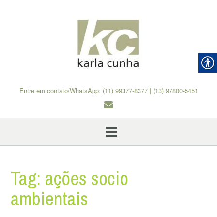
Skip
to
content
Entre em contato/WhatsApp: (11) 99377-8377 | (13) 97800-5451
Tag:
ações socio
ambientais