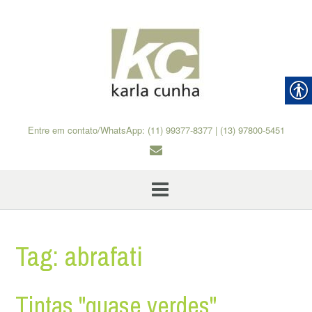
Skip
to
content
Entre em contato/WhatsApp: (11) 99377-8377 | (13) 97800-5451
Tag:
abrafati
Tintas "quase verdes"