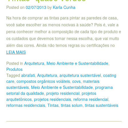
Posted on
02/07/2013
by
Karla Cunha
Na hora de comprar as tintas para pintar as paredes de casa,
você sabe escolher as menos nocivas à saúde? Pois é, vale a
pena conhecer melhor a composição de cada tipo de produto e
os cuidados que devemos tomar nessa escolha, que vai muito
além das cores. Ainda não temos regras ou certificações no
LEIA MAIS
Posted in
Arquitetura
,
Meio Ambiente e Sustentabilidade
,
Produtos
Tagged
abrafati
,
Arquitetura
,
arquitetura sustentável
,
coating
care
,
compostos orgânicos voláteis
,
covs
,
materiais
sustentáveis
,
Meio Ambiente e Sustentabilidade
,
programa
setorial da qualidade
,
projeto residencial
,
projetos
arquitetônicos
,
projetos residenciais
,
reforma residencial
,
reformas residenciais
,
Tintas
,
tintas solum
,
tintas sustentáveis