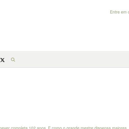
Entre em 
emeyer completa 102 anos. E como o grande mestre dispensa maiores