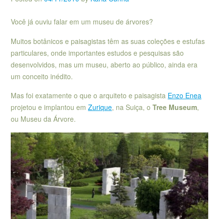
Você já ouviu falar em um museu de árvores?
Muitos botânicos e paisagistas têm as suas coleções e estufas
particulares, onde importantes estudos e pesquisas são
desenvolvidos, mas um museu, aberto ao público, ainda era
um conceito inédito.
Mas foi exatamente o que o arquiteto e paisagista
Enzo Enea
projetou e implantou em
Zurique
, na Suiça, o
Tree Museum
,
ou Museu da Árvore.