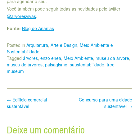
para agendar o seu.
Você também pode seguir todas as novidades pelo twitter:
@arvoresvivas
.
Fonte:
Blog do Ananias
Posted in
Arquitetura
,
Arte e Design
,
Meio Ambiente e
Sustentabilidade
Tagged
árvores
,
enzo enea
,
Meio Ambiente
,
museu da árvore
,
museu de árvores
,
paisagismo
,
suustentabilidade
,
tree
museum
Post
←
Edifício comercial
Concurso para uma cidade
navigation
sustentável
sustentável
→
Deixe um comentário