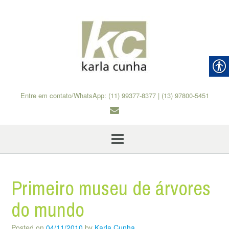
Skip
to
content
Entre em contato/WhatsApp: (11) 99377-8377 | (13) 97800-5451
Primeiro museu de árvores
do mundo
Posted on
04/11/2010
by
Karla Cunha